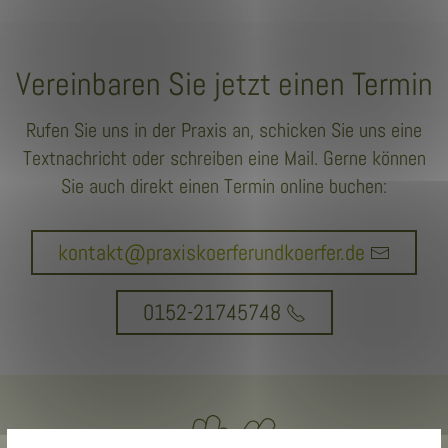
Vereinbaren Sie jetzt einen Termin
Rufen Sie uns in der Praxis an, schicken Sie uns eine
Textnachricht oder schreiben eine Mail. Gerne können
Sie auch direkt einen Termin online buchen:
kontakt@praxiskoerferundkoerfer.de
0152-21745748