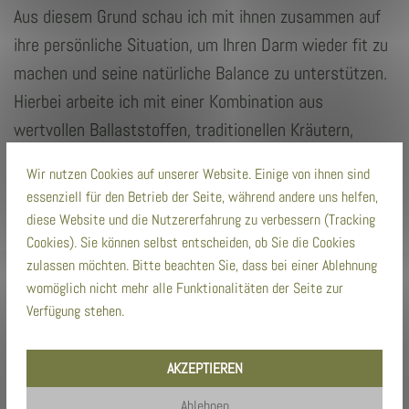
Aus diesem Grund schau ich mit ihnen zusammen auf
ihre persönliche Situation, um Ihren Darm wieder fit zu
machen und seine natürliche Balance zu unterstützen.
Hierbei arbeite ich mit einer Kombination aus
wertvollen Ballaststoffen, traditionellen Kräutern,
Vitaminen und speziellen Bakterienkulturen, damit Sie
Wir nutzen Cookies auf unserer Website. Einige von ihnen sind
wieder in ein “gutes Bauchgefühl” zurück kommen.
essenziell für den Betrieb der Seite, während andere uns helfen,
diese Website und die Nutzererfahrung zu verbessern (Tracking
Cookies). Sie können selbst entscheiden, ob Sie die Cookies
zulassen möchten. Bitte beachten Sie, dass bei einer Ablehnung
womöglich nicht mehr alle Funktionalitäten der Seite zur
Vereinbaren Sie jetzt einen Termin
Verfügung stehen.
Rufen Sie uns in der Praxis an, schicken Sie uns eine
AKZEPTIEREN
Textnachricht oder schreiben eine Mail. Gerne können
Sie auch direkt einen Termin online buchen:
Ablehnen