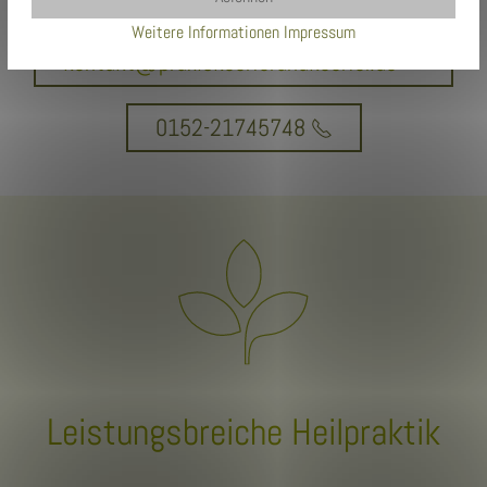
Weitere Informationen
Impressum
kontakt@praxiskoerferundkoerfer.de
0152-21745748
Leistungsbreiche Heilpraktik