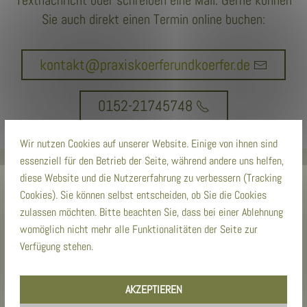
Textnachricht oder schreiben eine Mail. Gerne können
Sie auch direkt einen Termin online buchen:
kontakt@praxiskoerferundkoerfer.de
0152-21745748
Wir nutzen Cookies auf unserer Website. Einige von ihnen sind
essenziell für den Betrieb der Seite, während andere uns helfen,
diese Website und die Nutzererfahrung zu verbessern (Tracking
Cookies). Sie können selbst entscheiden, ob Sie die Cookies
zulassen möchten. Bitte beachten Sie, dass bei einer Ablehnung
womöglich nicht mehr alle Funktionalitäten der Seite zur
Verfügung stehen.
AKZEPTIEREN
Leistungsbreiche Heilpraktik