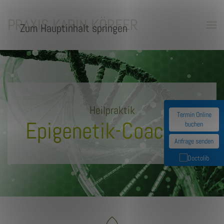
PRAXIS KARIN KÖRFER
Zum Hauptinhalt springen
Heilpraktik
Termin Online
Epigenetik-Coaching
buchen
Anfrage senden