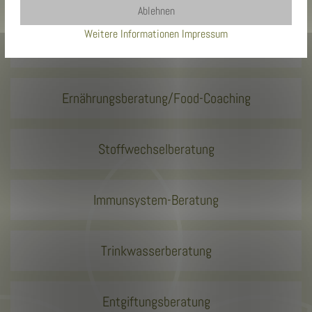
Ablehnen
Weitere Informationen
Impressum
Epigenetik-Coaching
Ernährungsberatung/Food-Coaching
Stoffwechselberatung
Immunsystem-Beratung
Trinkwasserberatung
Entgiftungsberatung